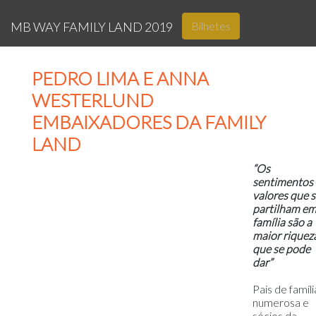
Bilhetes
MB WAY FAMILY LAND 2019
PEDRO LIMA E ANNA
WESTERLUND
EMBAIXADORES DA FAMILY
LAND
“Os
sentimentos 
valores que 
partilham e
família são a
maior riquez
que se pode
dar”
Pais de famíli
numerosa e
sócios da