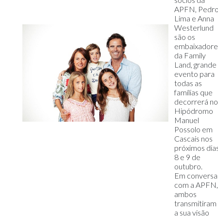
APFN, Pedr
Lima e Anna
Westerlund
são os
embaixadore
da Family
Land, grande
evento para
todas as
famílias que
decorrerá no
Hipódromo
Manuel
Possolo em
Cascais nos
próximos dia
8 e 9 de
outubro.
Em conversa
com a APFN,
ambos
transmitiram
a sua visão