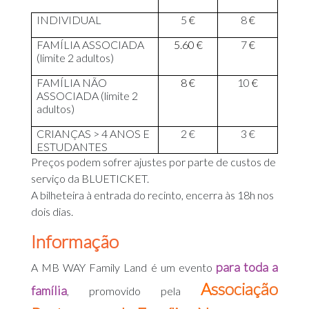
INDIVIDUAL
5
€
8
€
FAMÍLIA ASSOCIADA
5.60 €
7
€
(limite 2 adultos)
FAMÍLIA NÃO
8 €
10
€
ASSOCIADA (limite 2
adultos)
CRIANÇAS > 4 ANOS E
2 €
3 €
ESTUDANTES
Preços podem sofrer ajustes por parte de custos de
serviço da BLUETICKET.
A bilheteira à entrada do recinto, encerra às 18h nos
dois dias.
Informação
para toda a
A MB WAY Family Land é um evento
A
ssociação
família
, promovido pela