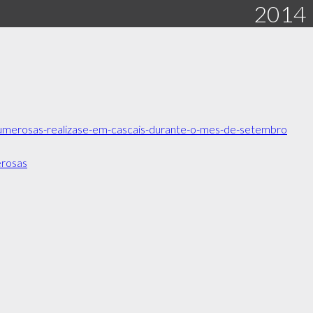
2014
s-numerosas-realizase-em-cascais-durante-o-mes-de-setembro
erosas