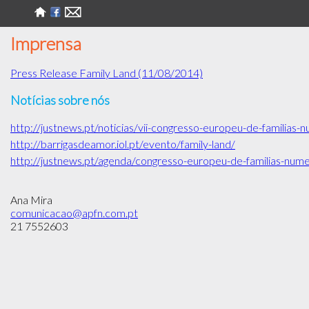
Imprensa
Press Release Family Land (11/08/2014)
Notícias sobre nós
http://justnews.pt/noticias/vii-congresso-europeu-de-familia
http://barrigasdeamor.iol.pt/evento/family-land/
http://justnews.pt/agenda/congresso-europeu-de-familias-num
Ana Mira
comunicacao@apfn.com.pt
21 7552603